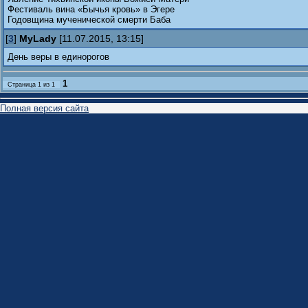
Фестиваль вина «Бычья кровь» в Эгере
Годовщина мученической смерти Баба
[
3
]
MyLady
[11.07.2015, 13:15]
День веры в единорогов
1
Страница
1
из
1
Полная версия сайта