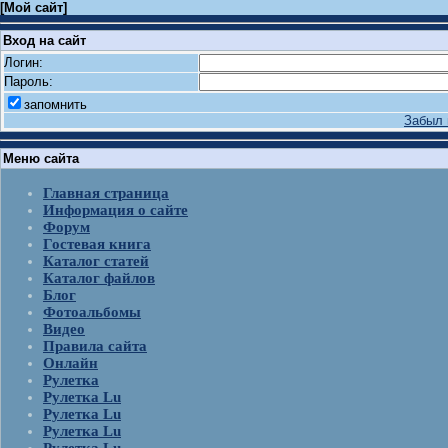
[
Мой сайт
]
Вход на сайт
Логин:
Пароль:
запомнить
Забыл 
Меню сайта
Главная страница
Информация о сайте
Форум
Гостевая книга
Каталог статей
Каталог файлов
Блог
Фотоальбомы
Видео
Правила сайта
Онлайн
Рулетка
Рулетка Lu
Рулетка Lu
Рулетка Lu