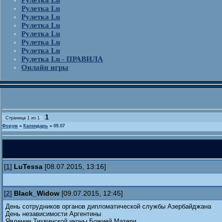
Рулетка Lu
Рулетка Lu
Рулетка Lu
Рулетка Lu
Рулетка Lu
Рулетка Lu
Рулетка Lu
Рулетка Lu - ПРАВИЛА
Онлайн игры
1
Страница
1
из
1
Форум
»
Календарь
»
09.07
[
1
]
LuTessa
[08.07.2015, 13:16]
[
2
]
Black_Widow
[09.07.2015, 12:45]
День сотрудников органов дипломатической службы Азербайджана
День независимости Аргентины
Явление Тихвинской иконы Божией Матери