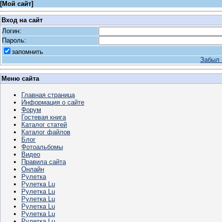
[
Мой сайт
]
Вход на сайт
Логин:
Пароль:
запомнить
Забыл 
Меню сайта
Главная страница
Информация о сайте
Форум
Гостевая книга
Каталог статей
Каталог файлов
Блог
Фотоальбомы
Видео
Правила сайта
Онлайн
Рулетка
Рулетка Lu
Рулетка Lu
Рулетка Lu
Рулетка Lu
Рулетка Lu
Рулетка Lu