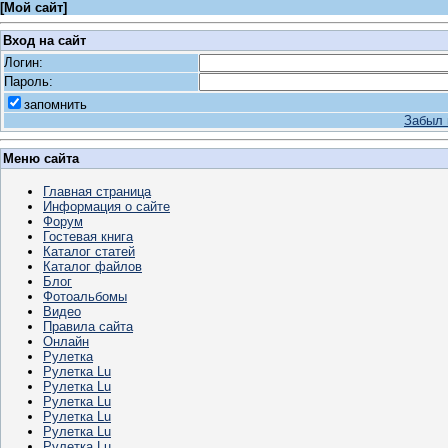
[
Мой сайт
]
Вход на сайт
Логин:
Пароль:
запомнить
Забыл 
Меню сайта
Главная страница
Информация о сайте
Форум
Гостевая книга
Каталог статей
Каталог файлов
Блог
Фотоальбомы
Видео
Правила сайта
Онлайн
Рулетка
Рулетка Lu
Рулетка Lu
Рулетка Lu
Рулетка Lu
Рулетка Lu
Рулетка Lu