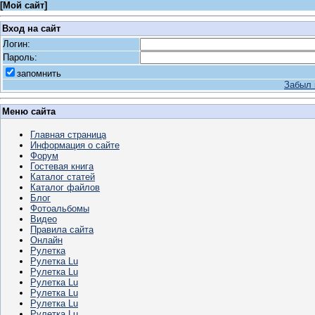
[
Мой сайт
]
Вход на сайт
Логин:
Пароль:
запомнить
Забыл 
Меню сайта
Главная страница
Информация о сайте
Форум
Гостевая книга
Каталог статей
Каталог файлов
Блог
Фотоальбомы
Видео
Правила сайта
Онлайн
Рулетка
Рулетка Lu
Рулетка Lu
Рулетка Lu
Рулетка Lu
Рулетка Lu
Рулетка Lu