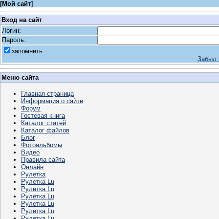
[
Мой сайт
]
Вход на сайт
Логин:
Пароль:
запомнить
Забыл 
Меню сайта
Главная страница
Информация о сайте
Форум
Гостевая книга
Каталог статей
Каталог файлов
Блог
Фотоальбомы
Видео
Правила сайта
Онлайн
Рулетка
Рулетка Lu
Рулетка Lu
Рулетка Lu
Рулетка Lu
Рулетка Lu
Рулетка Lu