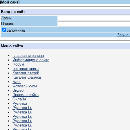
[
Мой сайт
]
Вход на сайт
Логин:
Пароль:
запомнить
Забыл 
Меню сайта
Главная страница
Информация о сайте
Форум
Гостевая книга
Каталог статей
Каталог файлов
Блог
Фотоальбомы
Видео
Правила сайта
Онлайн
Рулетка
Рулетка Lu
Рулетка Lu
Рулетка Lu
Рулетка Lu
Рулетка Lu
Рулетка Lu